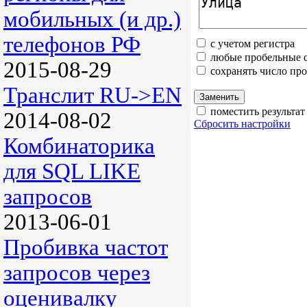
мобильных (и др.)
телефонов РФ
с учетом регистра
любые пробельные с
2015-08-29
сохранять число пр
Транслит RU->EN
поместить результат
2014-08-02
Сбросить настройки
Комбинаторика
для SQL LIKE
запросов
2013-06-01
Пробивка частот
запросов через
оценивалку